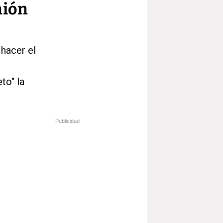
nión
 hacer el
to" la
Publicidad