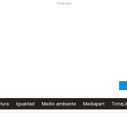
Publicidad
ltura
Igualdad
Medio ambiente
Mediapart
TintaLi