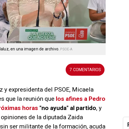
daluz, en una imagen de archivo.
PSOE-A
7
z y expresidenta del PSOE, Micaela
es que la reunión que
los afines a Pedro
róximas horas
"no ayuda" al partido
, y
 opiniones de la diputada Zaida
 sin ser militante de la formación, acuda