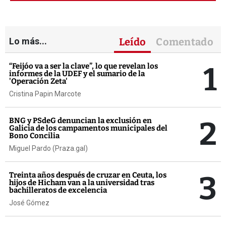
Lo más...
Leído
Comentado
1
“Feijóo va a ser la clave”, lo que revelan los
informes de la UDEF y el sumario de la
'Operación Zeta'
Cristina Papin Marcote
2
BNG y PSdeG denuncian la exclusión en
Galicia de los campamentos municipales del
Bono Concilia
Miguel Pardo (Praza.gal)
3
Treinta años después de cruzar en Ceuta, los
hijos de Hicham van a la universidad tras
bachilleratos de excelencia
José Gómez