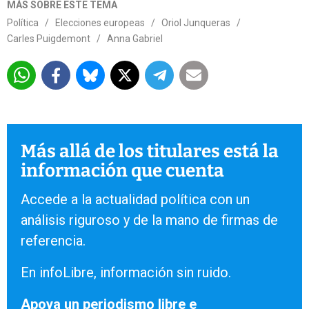
MÁS SOBRE ESTE TEMA
Política
/
Elecciones europeas
/
Oriol Junqueras
/
Carles Puigdemont
/
Anna Gabriel
Más allá de los titulares está la
información que cuenta
Accede a la actualidad política con un
análisis riguroso y de la mano de firmas de
referencia.
En infoLibre, información sin ruido.
Apoya un periodismo libre e