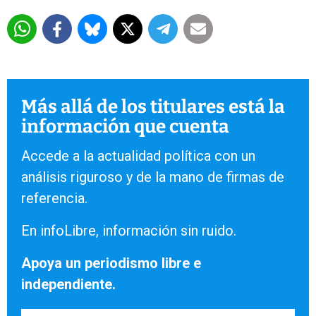
Más allá de los titulares está la
información que cuenta
Accede a la actualidad política con un
análisis riguroso y de la mano de firmas de
referencia.
En infoLibre, información sin ruido.
Apoya un periodismo libre e
independiente.