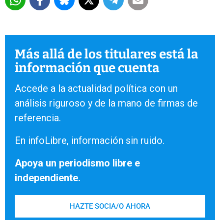
Más allá de los titulares está la
información que cuenta
Accede a la actualidad política con un
análisis riguroso y de la mano de firmas de
referencia.
En infoLibre, información sin ruido.
Apoya un periodismo libre e
independiente.
HAZTE SOCIA/O AHORA