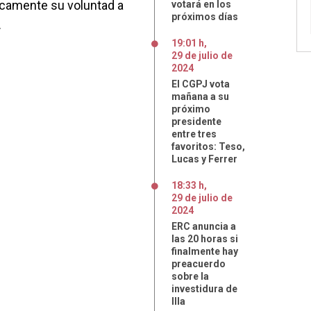
icamente su voluntad a
votará en los
próximos días
.
19:01 h
,
29
de
julio
de
2024
El CGPJ vota
mañana a su
próximo
presidente
entre tres
favoritos: Teso,
Lucas y Ferrer
18:33 h
,
29
de
julio
de
2024
ERC anuncia a
las 20 horas si
finalmente hay
preacuerdo
sobre la
investidura de
Illa