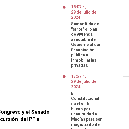
18:07 h
,
29
de
julio
de
2024
Sumar tilda de
"error" el plan
de vivienda
asequible del
Gobierno al dar
financiación
pública a
inmobiliarias
privadas
13:57 h
,
29
de
julio
de
2024
El
Constitucional
da el visto
bueno por
 Congreso y el Senado
unanimidad a
xcursión" del PP a
Macías para ser
magistrado del