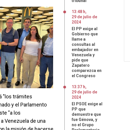
tribunal
13:48 h
,
29
de
julio
de
2024
El PP exige al
Gobierno que
llame a
consultas al
embajador en
Venezuela y
pide que
Zapatero
comparezca en
el Congreso
13:37 h
,
29
de
julio
de
á "los trámites
2024
nado y el Parlamento
El PSOE exige al
PP que
ste "a los
demuestre que
fue Génova, y
" a Venezuela de una
no el Grupo
con la misión de hacerse