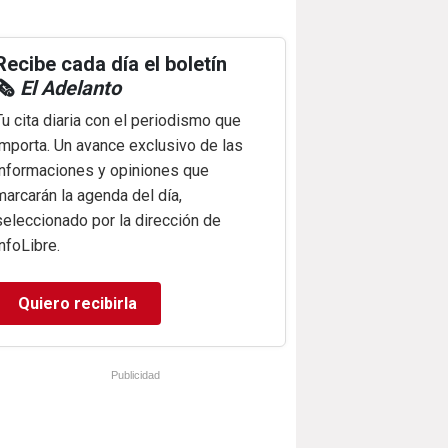
Recibe cada día el boletín
🗞️
El Adelanto
Tu cita diaria con el periodismo que
importa. Un avance exclusivo de las
informaciones y opiniones que
marcarán la agenda del día,
seleccionado por la dirección de
infoLibre.
Quiero recibirla
Publicidad