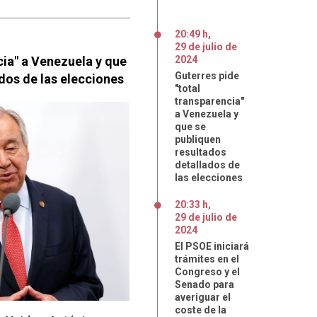
20:49 h
,
29
de
julio
de
cia" a Venezuela y que
2024
Guterres pide
dos de las elecciones
"total
transparencia"
a Venezuela y
que se
publiquen
resultados
detallados de
las elecciones
20:33 h
,
29
de
julio
de
2024
El PSOE iniciará
trámites en el
Congreso y el
Senado para
averiguar el
coste de la