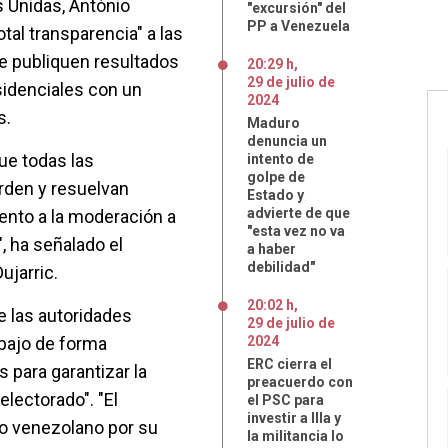
s Unidas, António
"excursión" del
PP a Venezuela
tal transparencia" a las
e publiquen resultados
20:29 h
,
29
de
julio
de
sidenciales con un
2024
s.
Maduro
denuncia un
que todas las
intento de
golpe de
rden y resuelvan
Estado y
advierte de que
ento a la moderación a
"esta vez no va
", ha señalado el
a haber
debilidad"
ujarric.
20:02 h
,
e las autoridades
29
de
julio
de
abajo de forma
2024
ERC cierra el
s para garantizar la
preacuerdo con
electorado". "El
el PSC para
investir a Illa y
lo venezolano por su
la militancia lo