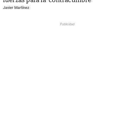
fuerzas para la 'contracumbre'
Javier Martínez
Publicidad