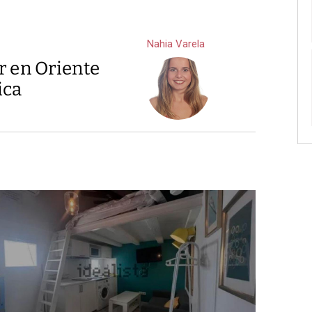
Nahia Varela
r en Oriente
ica