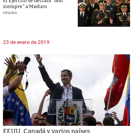
El Ejército se declara "leal
siempre" a Maduro
infoLibre
23 de enero de 2019
EEUU, Canadá y varios países