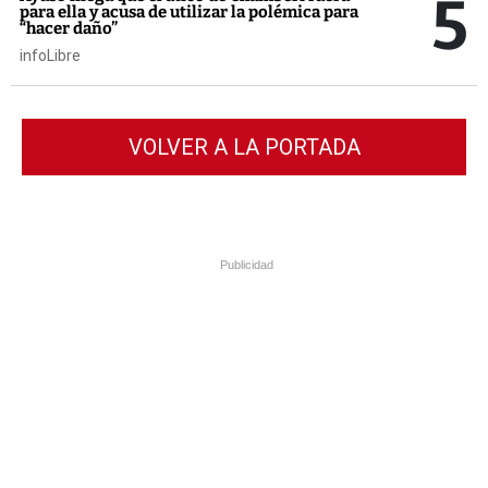
5
para ella y acusa de utilizar la polémica para
“hacer daño”
infoLibre
VOLVER A LA PORTADA
Publicidad