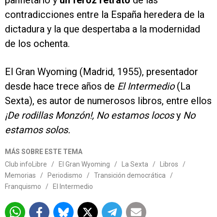
panfletario y
un feroz retrato
de las
contradicciones entre la España heredera de la
dictadura y la que despertaba a la modernidad
de los ochenta.
El Gran Wyoming (Madrid, 1955), presentador
desde hace trece años de
El Intermedio
(La
Sexta), es autor de numerosos libros, entre ellos
¡De rodillas Monzón!, No estamos locos
y
No
estamos solos.
MÁS SOBRE ESTE TEMA
Club infoLibre
/
El Gran Wyoming
/
La Sexta
/
Libros
/
Memorias
/
Periodismo
/
Transición democrática
/
Franquismo
/
El Intermedio