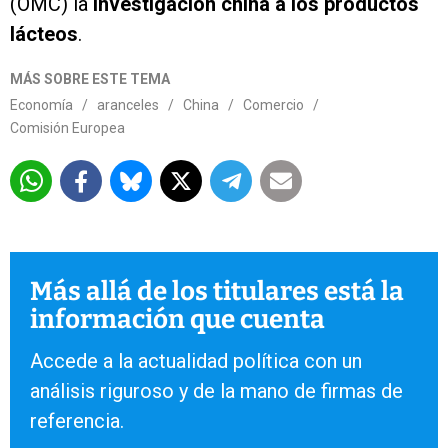
(OMC) la
investigación china a los productos
lácteos
.
MÁS SOBRE ESTE TEMA
Economía
/
aranceles
/
China
/
Comercio
/
Comisión Europea
Más allá de los titulares está la
información que cuenta
Accede a la actualidad política con un
análisis riguroso y de la mano de firmas de
referencia.