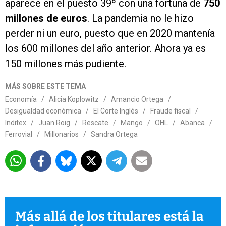
aparece en el puesto 39º con una fortuna de
750
millones de euros
. La pandemia no le hizo
perder ni un euro, puesto que en 2020 mantenía
los 600 millones del año anterior. Ahora ya es
150 millones más pudiente.
MÁS SOBRE ESTE TEMA
Economía
/
Alicia Koplowitz
/
Amancio Ortega
/
Desigualdad económica
/
El Corte Inglés
/
Fraude fiscal
/
Inditex
/
Juan Roig
/
Rescate
/
Mango
/
OHL
/
Abanca
/
Ferrovial
/
Millonarios
/
Sandra Ortega
Más allá de los titulares está la