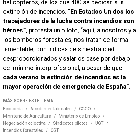
helicópteros, de los que 400 se dedican a la
extinción de incendios.
“En Estados Unidos los
trabajadores de la lucha contra incendios son
héroes”
, protesta un piloto, “aquí, a nosotros y a
los bomberos forestales, nos tratan de forma
lamentable, con índices de siniestralidad
desproporcionados y salarios base por debajo
del mínimo interprofesional, a pesar de que
cada verano la extinción de incendios es la
mayor operación de emergencia de España
”.
MÁS SOBRE ESTE TEMA
Economía
/
Accidentes laborales
/
CCOO
/
Ministerio de Agricultura
/
Ministerio de Empleo
/
Negociación colectiva
/
Sindicatos pilotos
/
UGT
/
Incendios forestales
/
CGT