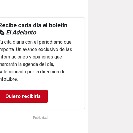
Recibe cada día el boletín
🗞️
El Adelanto
Tu cita diaria con el periodismo que
importa. Un avance exclusivo de las
informaciones y opiniones que
marcarán la agenda del día,
seleccionado por la dirección de
infoLibre.
Quiero recibirla
Publicidad