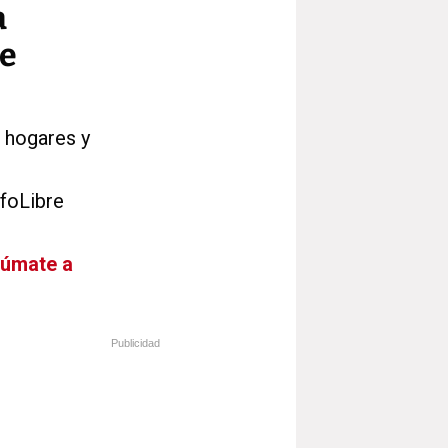
a
de
 hogares y
nfoLibre
Súmate a
Publicidad