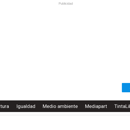
Publicidad
ltura
Igualdad
Medio ambiente
Mediapart
TintaLi