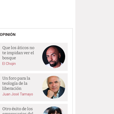
OPINIÓN
Que los áticos no
te impidan ver el
bosque
El Chojin
Un foro para la
teología de la
liberación
Juan José Tamayo
Otro éxito de los
empresarios del