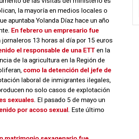
mento de las visitas del ministerio es
blican, la mayoría en medios locales o
 que apuntaba Yolanda Díaz hace un año
nte.
En febrero un empresario fue
 jornaleros 13 horas al día por 15 euros
tenido el responsable de una ETT
en la
cia de la agricultura en la Región de
oliferan,
como la detención del jefe de
tación laboral de inmigrantes ilegales,
 producen no solo casos de explotación
es sexuales
. El pasado 5 de mayo un
enido por acoso sexual
. Este último
n matrimonio sexagenario fue