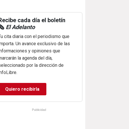
Recibe cada día el boletín
🗞️
El Adelanto
Tu cita diaria con el periodismo que
importa. Un avance exclusivo de las
informaciones y opiniones que
marcarán la agenda del día,
seleccionado por la dirección de
infoLibre.
Quiero recibirla
Publicidad