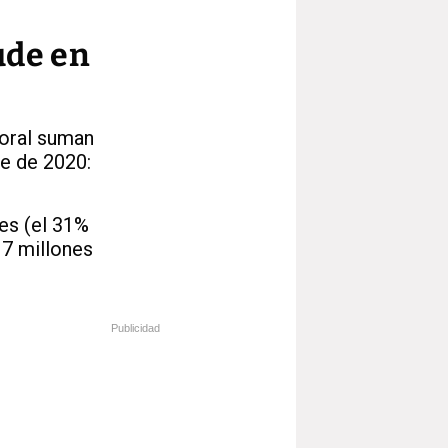
ude en
boral suman
re de 2020:
es (el 31%
17 millones
Publicidad