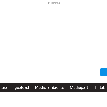
Publicidad
ltura
Igualdad
Medio ambiente
Mediapart
TintaLi