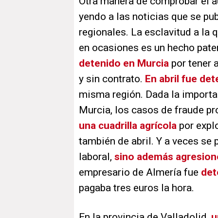
Otra manera de comprobar el au
yendo a las noticias que se pu
regionales. La esclavitud a la
en ocasiones es un hecho pate
detenido en Murcia
por tener a
y sin contrato.
En abril fue de
misma región. Dada la importan
Murcia, los casos de fraude pr
una cuadrilla agrícola
por explo
también de abril. Y a veces se
laboral,
sino además agresion
empresario de Almería fue
det
pagaba tres euros la hora.
En la provincia de Valladolid,
u