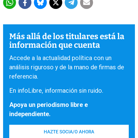
Más allá de los titulares está la
información que cuenta
Accede a la actualidad política con un
análisis riguroso y de la mano de firmas de
referencia.
En infoLibre, información sin ruido.
Apoya un periodismo libre e
independiente.
HAZTE SOCIA/O AHORA