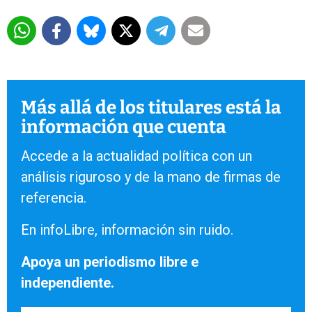
Más allá de los titulares está la
información que cuenta
Accede a la actualidad política con un
análisis riguroso y de la mano de firmas de
referencia.
En infoLibre, información sin ruido.
Apoya un periodismo libre e
independiente.