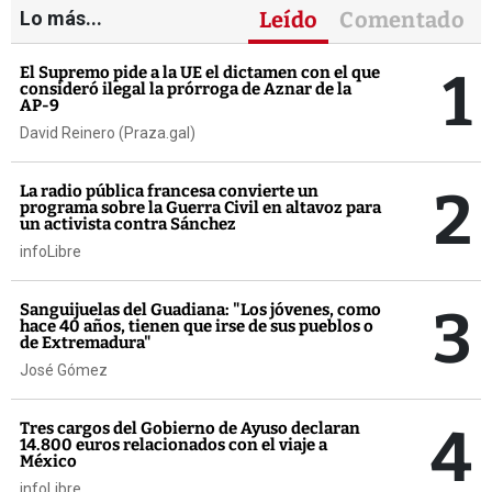
Lo más...
Leído
Comentado
1
El Supremo pide a la UE el dictamen con el que
consideró ilegal la prórroga de Aznar de la
AP-9
David Reinero (Praza.gal)
2
La radio pública francesa convierte un
programa sobre la Guerra Civil en altavoz para
un activista contra Sánchez
infoLibre
3
Sanguijuelas del Guadiana: "Los jóvenes, como
hace 40 años, tienen que irse de sus pueblos o
de Extremadura"
José Gómez
4
Tres cargos del Gobierno de Ayuso declaran
14.800 euros relacionados con el viaje a
México
infoLibre