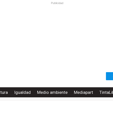
Publicidad
ltura
Igualdad
Medio ambiente
Mediapart
TintaLi