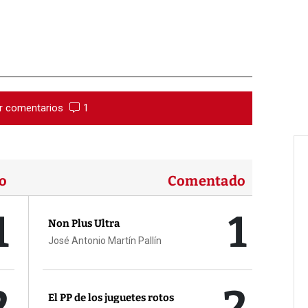
r comentarios
1
o
Comentado
1
1
Non Plus Ultra
José Antonio Martín Pallín
2
2
El PP de los juguetes rotos