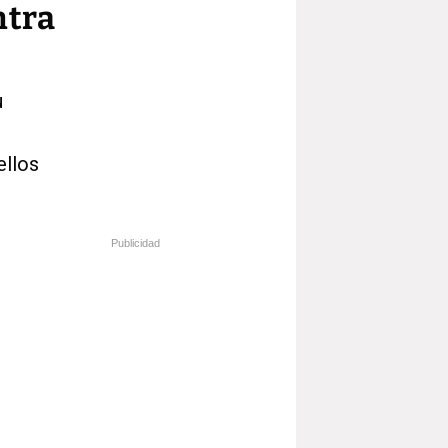
ntra
u
ellos
Publicidad