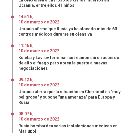
La ONU eleva a casi 550 los civiles muertos en
Ucrania, entre ellos 41 niños
14:51 h
,
10
de
marzo
de
2022
Ucrania afirma que Rusia ya ha atacado más de 60
centros médicos durante su ofensiva
11:46 h
,
10
de
marzo
de
2022
Kuleba y Lavrov terminan su reunión sin un acuerdo
de alto el fuego pero abren la puerta a nuevas
negociaciones
09:12 h
,
10
de
marzo
de
2022
Ucrania alerta que la situación en Chernóbil es "muy
peligrosa" y supone "una amenaza" para Europa y
Rusia
08:07 h
,
10
de
marzo
de
2022
Rusia bombardea varias instalaciones médicas en
Mariúpol