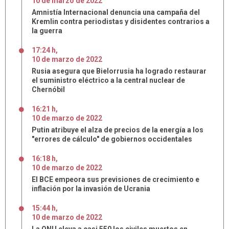
10
de
marzo
de
2022
Amnistía Internacional denuncia una campaña del
Kremlin contra periodistas y disidentes contrarios a
la guerra
17:24 h
,
10
de
marzo
de
2022
Rusia asegura que Bielorrusia ha logrado restaurar
el suministro eléctrico a la central nuclear de
Chernóbil
16:21 h
,
10
de
marzo
de
2022
Putin atribuye el alza de precios de la energía a los
"errores de cálculo" de gobiernos occidentales
16:18 h
,
10
de
marzo
de
2022
El BCE empeora sus previsiones de crecimiento e
inflación por la invasión de Ucrania
15:44 h
,
10
de
marzo
de
2022