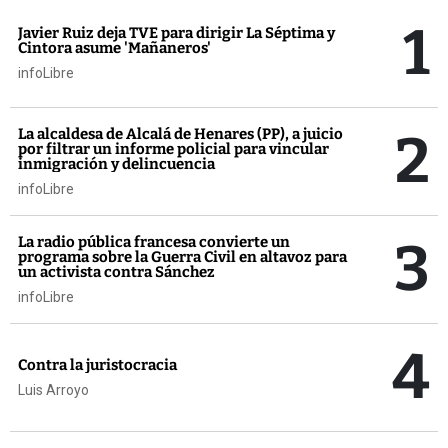
1
Javier Ruiz deja TVE para dirigir La Séptima y
Cintora asume 'Mañaneros'
infoLibre
2
La alcaldesa de Alcalá de Henares (PP), a juicio
por filtrar un informe policial para vincular
inmigración y delincuencia
infoLibre
3
La radio pública francesa convierte un
programa sobre la Guerra Civil en altavoz para
un activista contra Sánchez
infoLibre
4
Contra la juristocracia
Luis Arroyo