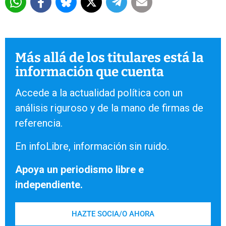
Más allá de los titulares está la
información que cuenta
Accede a la actualidad política con un
análisis riguroso y de la mano de firmas de
referencia.
En infoLibre, información sin ruido.
Apoya un periodismo libre e
independiente.
HAZTE SOCIA/O AHORA