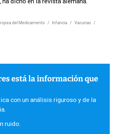
 ha dicho en la revista alemana.
uropea del Medicamento
/
Infancia
/
Vacunas
/
ares está la información que
ica con un análisis riguroso y de la
ia.
n ruido.