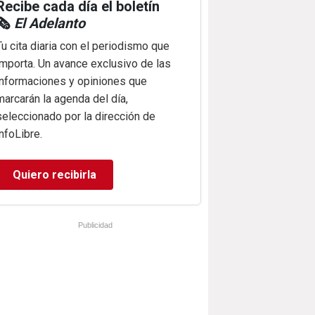
Recibe cada día el boletín
🗞️
El Adelanto
Tu cita diaria con el periodismo que
importa. Un avance exclusivo de las
informaciones y opiniones que
marcarán la agenda del día,
seleccionado por la dirección de
infoLibre.
Quiero recibirla
Publicidad