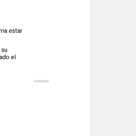
rma estar
 su
ado el
Publicidad