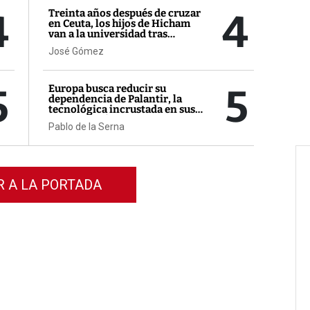
4
4
Treinta años después de cruzar
en Ceuta, los hijos de Hicham
van a la universidad tras
bachilleratos de excelencia
José Gómez
5
5
Europa busca reducir su
dependencia de Palantir, la
tecnológica incrustada en sus
sistemas más sensibles
Pablo de la Serna
R A LA PORTADA