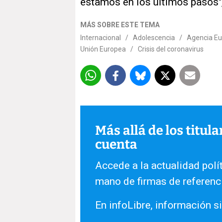
estamos en los últimos pasos",
MÁS SOBRE ESTE TEMA
Internacional
/
Adolescencia
/
Agencia E
Unión Europea
/
Crisis del coronavirus
Más allá de los titul
cuenta
Accede a la actualidad polít
mano de firmas de referenc
En infoLibre, información si