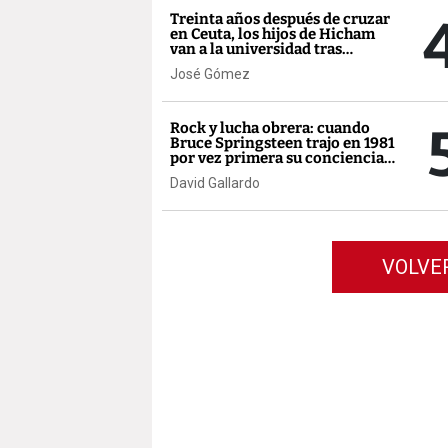
Treinta años después de cruzar
en Ceuta, los hijos de Hicham
van a la universidad tras
bachilleratos de excelencia
José Gómez
Rock y lucha obrera: cuando
Bruce Springsteen trajo en 1981
por vez primera su conciencia
de clase a España
David Gallardo
VOLVE