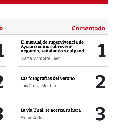
o
Comentado
1
1
El manual de supervivencia de
Ayuso o cómo sobrevivir
negando, señalando y culpando
a los demás
Marta Monforte Jaén
2
2
Las fotografías del verano
Luis García Montero
3
3
La vía Unai: se acerca su hora
Víctor Guillot