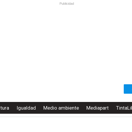
Publicidad
ltura
Igualdad
Medio ambiente
Mediapart
TintaLi