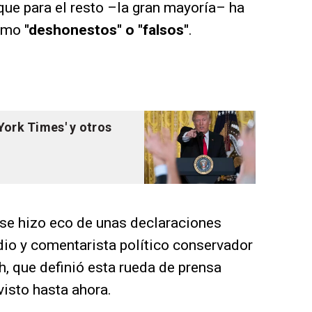
 que para el resto –la gran mayoría– ha
como
"deshonestos" o "falsos"
.
York Times' y otros
 se hizo eco de unas declaraciones
adio y comentarista político conservador
 que definió esta rueda de prensa
visto hasta ahora.