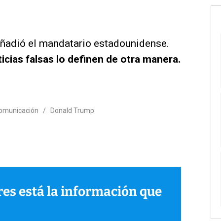
añadió el mandatario estadounidense.
icias falsas lo definen de otra manera.
omunicación
/
Donald Trump
ares está la información que