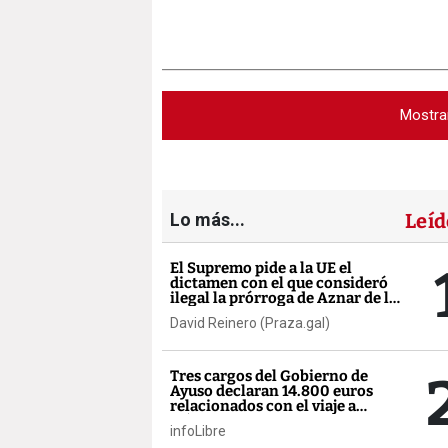
Mostra
Lo más...
Leíd
El Supremo pide a la UE el
dictamen con el que consideró
ilegal la prórroga de Aznar de la
AP-9
David Reinero (Praza.gal)
Tres cargos del Gobierno de
Ayuso declaran 14.800 euros
relacionados con el viaje a
México
infoLibre