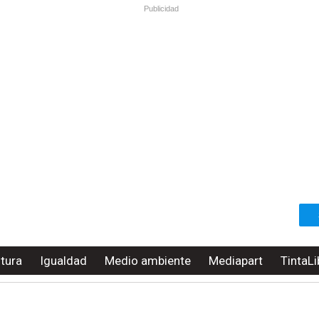
Publicidad
ltura
Igualdad
Medio ambiente
Mediapart
TintaLi