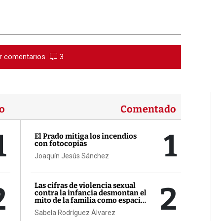
r comentarios
3
o
Comentado
1
1
El Prado mitiga los incendios
con fotocopias
Joaquín Jesús Sánchez
2
2
Las cifras de violencia sexual
contra la infancia desmontan el
mito de la familia como espacio
seguro
Sabela Rodríguez Álvarez