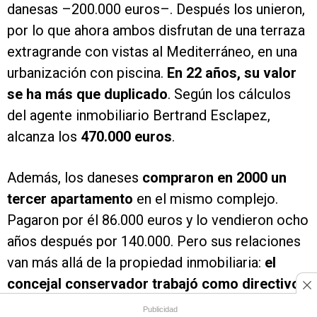
danesas –200.000 euros–. Después los unieron,
por lo que ahora ambos disfrutan de una terraza
extragrande con vistas al Mediterráneo, en una
urbanización con piscina.
En 22 años, su valor
se ha más que duplicado
. Según los cálculos
del agente inmobiliario Bertrand Esclapez,
alcanza los
470.000 euros
.
Además, los daneses
compraron en 2000 un
tercer apartamento
en el mismo complejo.
Pagaron por él 86.000 euros y lo vendieron ocho
años después por 140.000. Pero sus relaciones
van más allá de la propiedad inmobiliaria:
el
concejal conservador trabajó como directivo
y administrador de varias empresas del
Publicidad