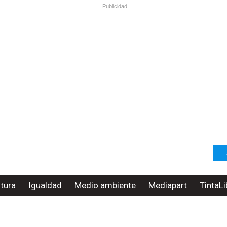
Publicidad
ltura
Igualdad
Medio ambiente
Mediapart
TintaLi