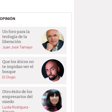
OPINIÓN
Un foro para la
teología de la
liberación
Juan José Tamayo
Que los áticos no
te impidan ver el
bosque
El Chojin
Otro éxito de los
empresarios del
miedo
Lucila Rodríguez-
Alarcón