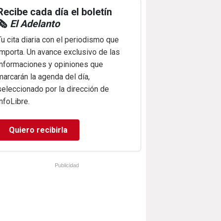
Recibe cada día el boletín
🗞️
El Adelanto
Tu cita diaria con el periodismo que
importa. Un avance exclusivo de las
informaciones y opiniones que
marcarán la agenda del día,
seleccionado por la dirección de
infoLibre.
Quiero recibirla
Publicidad