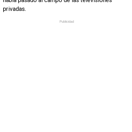
había pasado al campo de las televisiones
privadas.
Publicidad