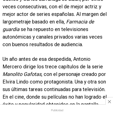
veces consecutivas, con el de mejor actriz y
mejor actor de series españolas. Al margen del
largometraje basado en ella,
Farmacia de
guardia
se ha repuesto en televisiones
autonómicas y canales privados varias veces
con buenos resultados de audiencia.
Un año antes de esa despedida, Antonio
Mercero dirige los trece capítulos de la serie
Manolito Gafotas
, con el personaje creado por
Elvira Lindo como protagonista. Una y otra son
sus últimas tareas continuadas para televisión.
En el cine, donde su películas no han logrado el
éxito y popularidad obtenidos en la pantalla
Publicidad
doméstica, realizará en 2007
¿Y tú quién eres?