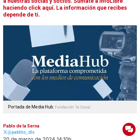
a nuestras socias y socios. Súmate a infoLibre
haciendo click aquí. La información que recibes
depende de ti.
Portada de Media Hub.
Fundación 'la Caixa'
Pablo de la Serna
@pablito_dls
20 de marzo de 2024
14:10h