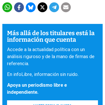
Más allá de los titulares está la
información que cuenta
Accede a la actualidad política con un
análisis riguroso y de la mano de firmas de
referencia.
En infoLibre, información sin ruido.
Apoya un periodismo libre e
independiente.