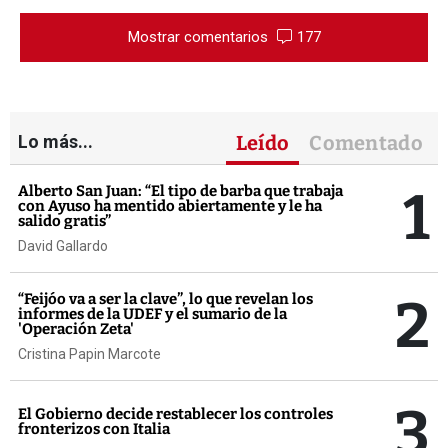
Mostrar comentarios
177
Lo más...
Leído
Comentado
1
Alberto San Juan: “El tipo de barba que trabaja
con Ayuso ha mentido abiertamente y le ha
salido gratis”
David Gallardo
2
“Feijóo va a ser la clave”, lo que revelan los
informes de la UDEF y el sumario de la
'Operación Zeta'
Cristina Papin Marcote
3
El Gobierno decide restablecer los controles
fronterizos con Italia