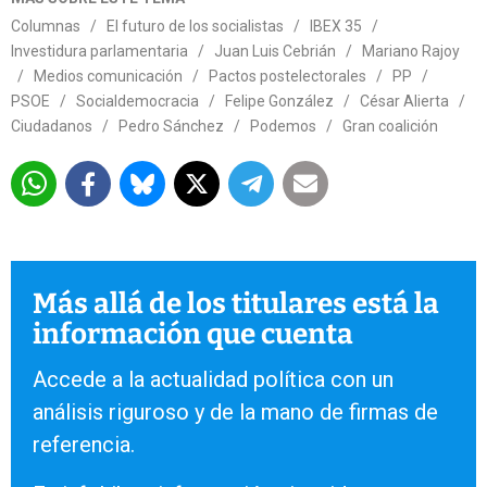
Columnas
/
El futuro de los socialistas
/
IBEX 35
/
Investidura parlamentaria
/
Juan Luis Cebrián
/
Mariano Rajoy
/
Medios comunicación
/
Pactos postelectorales
/
PP
/
PSOE
/
Socialdemocracia
/
Felipe González
/
César Alierta
/
Ciudadanos
/
Pedro Sánchez
/
Podemos
/
Gran coalición
Más allá de los titulares está la
información que cuenta
Accede a la actualidad política con un
análisis riguroso y de la mano de firmas de
referencia.