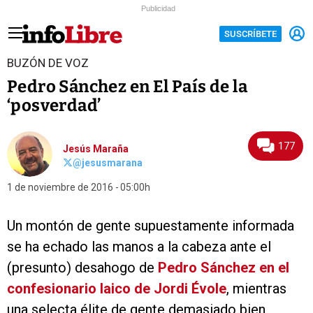
Publicidad
SUSCRÍBETE
BUZÓN DE VOZ
Pedro Sánchez en El País de la
‘posverdad’
177
Jesús Maraña
@jesusmarana
1 de noviembre de 2016
05:00h
Un montón de gente supuestamente informada
se ha echado las manos a la cabeza ante el
(presunto) desahogo de
Pedro Sánchez en el
confesionario laico de Jordi Évole
, mientras
una selecta élite de gente demasiado bien