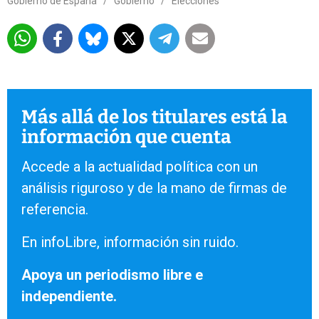
Gobierno de España
/
Gobierno
/
Elecciones
Más allá de los titulares está la
información que cuenta
Accede a la actualidad política con un
análisis riguroso y de la mano de firmas de
referencia.
En infoLibre, información sin ruido.
Apoya un periodismo libre e
independiente.