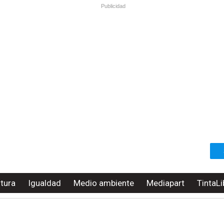
Publicidad
ltura
Igualdad
Medio ambiente
Mediapart
TintaLi