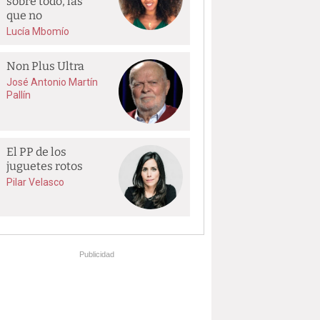
sobre todo, las
que no
Lucía Mbomío
Non Plus Ultra
José Antonio Martín
Pallín
El PP de los
juguetes rotos
Pilar Velasco
Publicidad