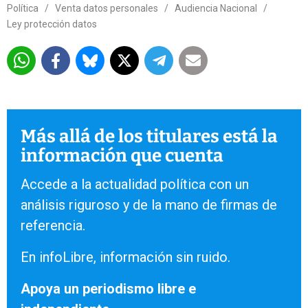
Política
/
Venta datos personales
/
Audiencia Nacional
/
Ley protección datos
Más allá de los titulares está la
información que cuenta
Accede a la actualidad política con un
análisis riguroso y de la mano de firmas de
referencia.
En infoLibre, información sin ruido.
Apoya un periodismo libre e