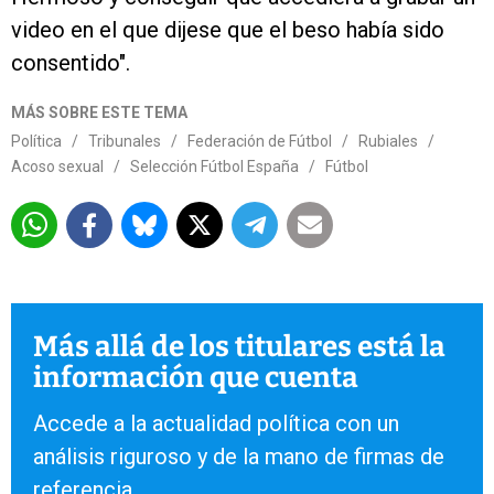
video en el que dijese que el beso había sido
consentido".
MÁS SOBRE ESTE TEMA
Política
/
Tribunales
/
Federación de Fútbol
/
Rubiales
/
Acoso sexual
/
Selección Fútbol España
/
Fútbol
Más allá de los titulares está la
información que cuenta
Accede a la actualidad política con un
análisis riguroso y de la mano de firmas de
referencia.