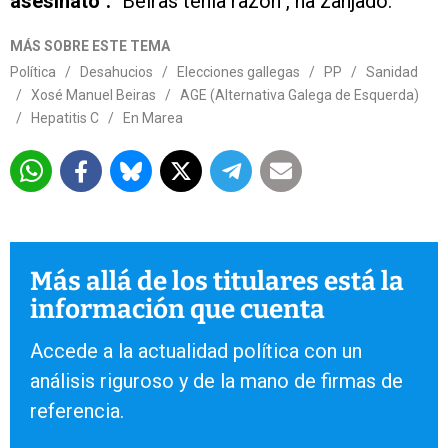
asesinato".
"Beiras tenía razón", ha zanjado.
MÁS SOBRE ESTE TEMA
Política
/
Desahucios
/
Elecciones gallegas
/
PP
/
Sanidad
/
Xosé Manuel Beiras
/
AGE (Alternativa Galega de Esquerda)
/
Hepatitis C
/
En Marea
Más allá de los titulares está la
información que cuenta
Accede a la actualidad política con un
análisis riguroso y de la mano de firmas de
referencia.