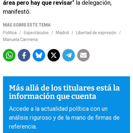
área pero hay que revisar
" la delegación,
manifestó.
MÁS SOBRE ESTE TEMA
Política
/
Espectáculos
/
Madrid
/
Libertad de expresión
/
Manuela Carmena
Más allá de los titulares está la
información que cuenta
Accede a la actualidad política con un
análisis riguroso y de la mano de firmas de
referencia.