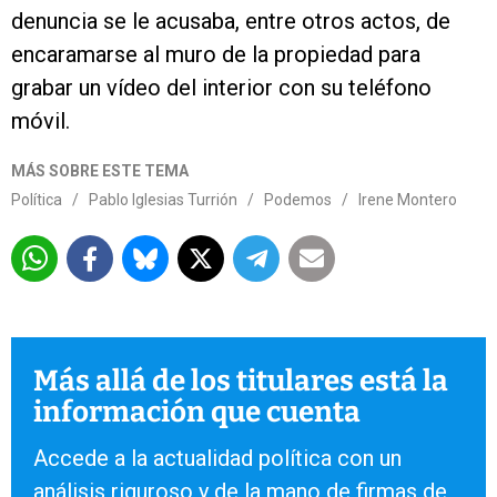
denuncia se le acusaba, entre otros actos, de
encaramarse al muro de la propiedad para
grabar un vídeo del interior con su teléfono
móvil.
MÁS SOBRE ESTE TEMA
Política
/
Pablo Iglesias Turrión
/
Podemos
/
Irene Montero
Más allá de los titulares está la
información que cuenta
Accede a la actualidad política con un
análisis riguroso y de la mano de firmas de