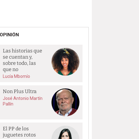
OPINIÓN
Las historias que
se cuentan y,
sobre todo, las
que no
Lucía Mbomío
Non Plus Ultra
José Antonio Martín
Pallín
El PP de los
juguetes rotos