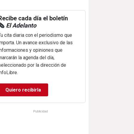
Recibe cada día el boletín
🗞️
El Adelanto
Tu cita diaria con el periodismo que
importa. Un avance exclusivo de las
informaciones y opiniones que
marcarán la agenda del día,
seleccionado por la dirección de
infoLibre.
Quiero recibirla
Publicidad