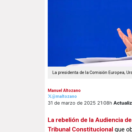
La presidenta de la Comisión Europea, Ur
Manuel Altozano
@maltozano
31 de marzo de 2025
21:08h
Actuali
La rebelión de la Audiencia de
Tribunal Constitucional
que ob