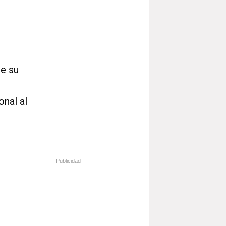
de su
onal al
Publicidad