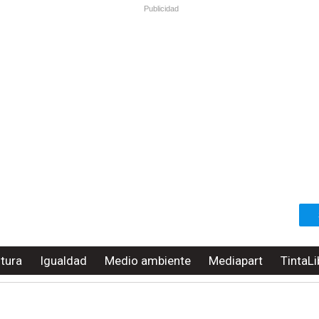
Publicidad
ltura
Igualdad
Medio ambiente
Mediapart
TintaLi