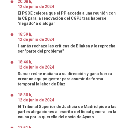
20:08 h
,
12
de
junio
de
2024
El PSOE celebra que el PP acceda a una reunión con
la CE para la renovación del CGPJ tras haberse
"negado" a dialogar
18:59 h
,
12
de
junio
de
2024
Hamás rechaza las críticas de Blinken y le reprocha
ser "parte del problema"
18:46 h
,
12
de
junio
de
2024
Sumar reúne mañana a su dirección y gana fuerza
crear un equipo gestor para asumir de forma
temporal la labor de Díaz
18:30 h
,
12
de
junio
de
2024
El Tribunal Superior de Justicia de Madrid pide a las
partes alegaciones al escrito del fiscal general en la
causa por la querella del novio de Ayuso
17:51 h
,