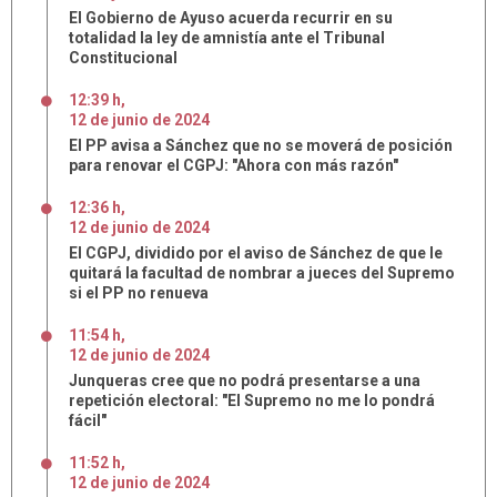
El Gobierno de Ayuso acuerda recurrir en su
totalidad la ley de amnistía ante el Tribunal
Constitucional
12:39 h
,
12
de
junio
de
2024
El PP avisa a Sánchez que no se moverá de posición
para renovar el CGPJ: "Ahora con más razón"
12:36 h
,
12
de
junio
de
2024
El CGPJ, dividido por el aviso de Sánchez de que le
quitará la facultad de nombrar a jueces del Supremo
si el PP no renueva
11:54 h
,
12
de
junio
de
2024
Junqueras cree que no podrá presentarse a una
repetición electoral: "El Supremo no me lo pondrá
fácil"
11:52 h
,
12
de
junio
de
2024