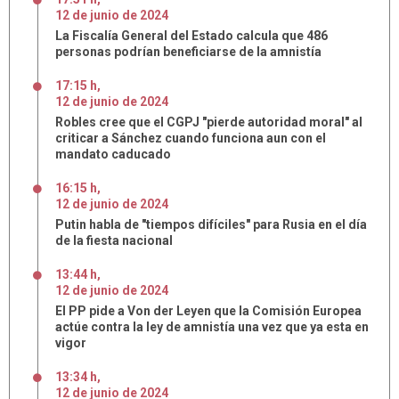
12
de
junio
de
2024
La Fiscalía General del Estado calcula que 486
personas podrían beneficiarse de la amnistía
17:15 h
,
12
de
junio
de
2024
Robles cree que el CGPJ "pierde autoridad moral" al
criticar a Sánchez cuando funciona aun con el
mandato caducado
16:15 h
,
12
de
junio
de
2024
Putin habla de "tiempos difíciles" para Rusia en el día
de la fiesta nacional
13:44 h
,
12
de
junio
de
2024
El PP pide a Von der Leyen que la Comisión Europea
actúe contra la ley de amnistía una vez que ya esta en
vigor
13:34 h
,
12
de
junio
de
2024