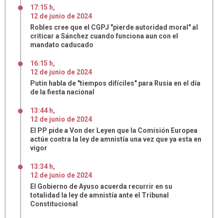
17:15 h
,
12
de
junio
de
2024
Robles cree que el CGPJ "pierde autoridad moral" al
criticar a Sánchez cuando funciona aun con el
mandato caducado
16:15 h
,
12
de
junio
de
2024
Putin habla de "tiempos difíciles" para Rusia en el día
de la fiesta nacional
13:44 h
,
12
de
junio
de
2024
El PP pide a Von der Leyen que la Comisión Europea
actúe contra la ley de amnistía una vez que ya esta en
vigor
13:34 h
,
12
de
junio
de
2024
El Gobierno de Ayuso acuerda recurrir en su
totalidad la ley de amnistía ante el Tribunal
Constitucional