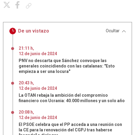
Copiar enlace
De un vistazo
Ocultar
21:11 h
,
12
de
junio
de
2024
PNV no descarta que Sánchez convoque las
generales coincidiendo con las catalanas: "Esto
empieza a ser una locura"
20:43 h
,
12
de
junio
de
2024
La OTAN rebaja la ambición del compromiso
financiero con Ucrania: 40.000 millones y un solo año
20:08 h
,
12
de
junio
de
2024
El PSOE celebra que el PP acceda a una reunión con
la CE para la renovación del CGPJ tras haberse