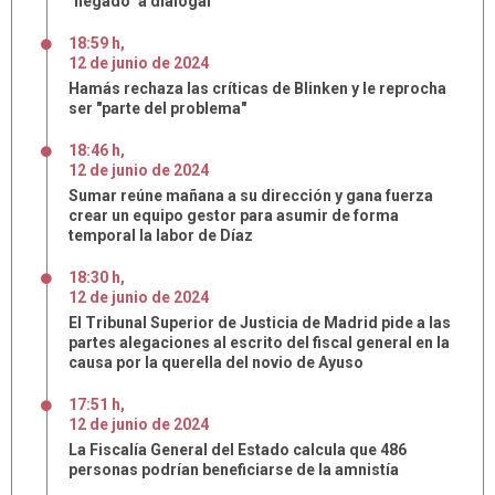
"negado" a dialogar
18:59 h
,
12
de
junio
de
2024
Hamás rechaza las críticas de Blinken y le reprocha
ser "parte del problema"
18:46 h
,
12
de
junio
de
2024
Sumar reúne mañana a su dirección y gana fuerza
crear un equipo gestor para asumir de forma
temporal la labor de Díaz
18:30 h
,
12
de
junio
de
2024
El Tribunal Superior de Justicia de Madrid pide a las
partes alegaciones al escrito del fiscal general en la
causa por la querella del novio de Ayuso
17:51 h
,
12
de
junio
de
2024
La Fiscalía General del Estado calcula que 486
personas podrían beneficiarse de la amnistía