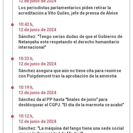
12
de
junio
de
2024
Los periodistas parlamentarios piden retirar la
acreditación a Vito Quiles, jefe de prensa de Alvise
10:42 h
,
12
de
junio
de
2024
Sánchez: "Tengo serias dudas de que el Gobierno de
Netanyahu este respetando el derecho humanitario
internacional"
10:33 h
,
12
de
junio
de
2024
Sánchez asegura que aún no tiene cita para reunirse
con Puigdemont tras la aprobación de la amnistía
10:19 h
,
12
de
junio
de
2024
Sánchez da al PP hasta "finales de junio" para
desbloquear el CGPJ: "El día de la marmota se acabó"
10:12 h
,
12
de
junio
de
2024
Sánchez: "La máquina del fango tiene una sede social