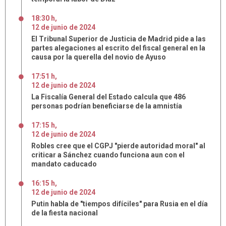
18:30 h
,
12
de
junio
de
2024
El Tribunal Superior de Justicia de Madrid pide a las
partes alegaciones al escrito del fiscal general en la
causa por la querella del novio de Ayuso
17:51 h
,
12
de
junio
de
2024
La Fiscalía General del Estado calcula que 486
personas podrían beneficiarse de la amnistía
17:15 h
,
12
de
junio
de
2024
Robles cree que el CGPJ "pierde autoridad moral" al
criticar a Sánchez cuando funciona aun con el
mandato caducado
16:15 h
,
12
de
junio
de
2024
Putin habla de "tiempos difíciles" para Rusia en el día
de la fiesta nacional