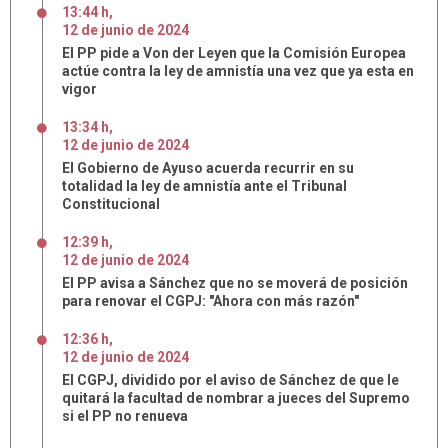
13:44 h
,
12
de
junio
de
2024
El PP pide a Von der Leyen que la Comisión Europea
actúe contra la ley de amnistía una vez que ya esta en
vigor
13:34 h
,
12
de
junio
de
2024
El Gobierno de Ayuso acuerda recurrir en su
totalidad la ley de amnistía ante el Tribunal
Constitucional
12:39 h
,
12
de
junio
de
2024
El PP avisa a Sánchez que no se moverá de posición
para renovar el CGPJ: "Ahora con más razón"
12:36 h
,
12
de
junio
de
2024
El CGPJ, dividido por el aviso de Sánchez de que le
quitará la facultad de nombrar a jueces del Supremo
si el PP no renueva