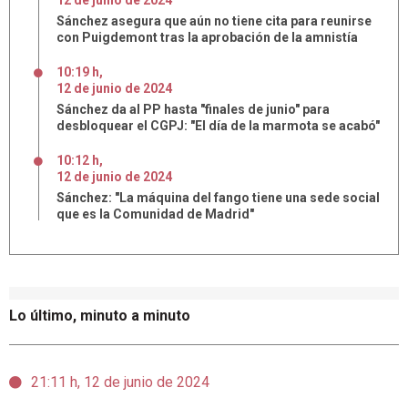
12
de
junio
de
2024
Sánchez asegura que aún no tiene cita para reunirse
con Puigdemont tras la aprobación de la amnistía
10:19 h
,
12
de
junio
de
2024
Sánchez da al PP hasta "finales de junio" para
desbloquear el CGPJ: "El día de la marmota se acabó"
10:12 h
,
12
de
junio
de
2024
Sánchez: "La máquina del fango tiene una sede social
que es la Comunidad de Madrid"
Lo último, minuto a minuto
21:11 h, 12 de junio de 2024