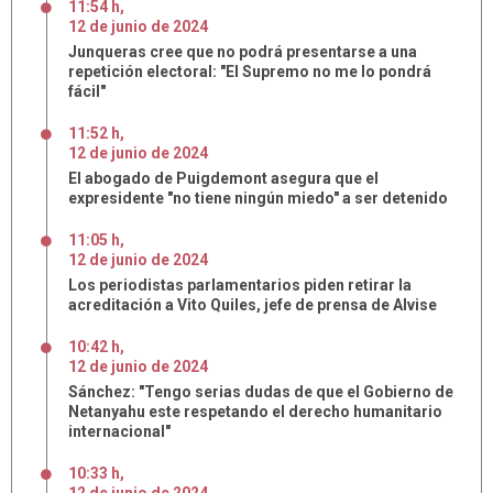
11:54 h
,
12
de
junio
de
2024
Junqueras cree que no podrá presentarse a una
repetición electoral: "El Supremo no me lo pondrá
fácil"
11:52 h
,
12
de
junio
de
2024
El abogado de Puigdemont asegura que el
expresidente "no tiene ningún miedo" a ser detenido
11:05 h
,
12
de
junio
de
2024
Los periodistas parlamentarios piden retirar la
acreditación a Vito Quiles, jefe de prensa de Alvise
10:42 h
,
12
de
junio
de
2024
Sánchez: "Tengo serias dudas de que el Gobierno de
Netanyahu este respetando el derecho humanitario
internacional"
10:33 h
,