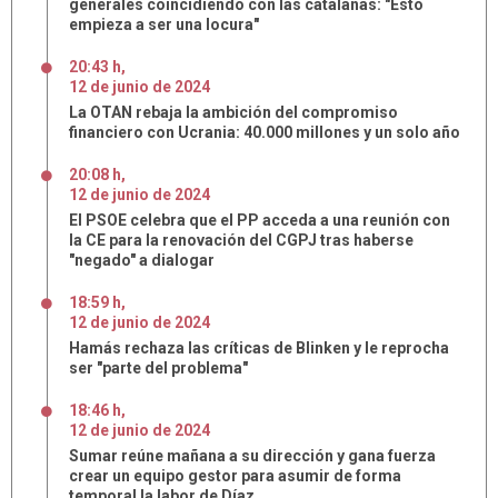
generales coincidiendo con las catalanas: "Esto
empieza a ser una locura"
20:43 h
,
12
de
junio
de
2024
La OTAN rebaja la ambición del compromiso
financiero con Ucrania: 40.000 millones y un solo año
20:08 h
,
12
de
junio
de
2024
El PSOE celebra que el PP acceda a una reunión con
la CE para la renovación del CGPJ tras haberse
"negado" a dialogar
18:59 h
,
12
de
junio
de
2024
Hamás rechaza las críticas de Blinken y le reprocha
ser "parte del problema"
18:46 h
,
12
de
junio
de
2024
Sumar reúne mañana a su dirección y gana fuerza
crear un equipo gestor para asumir de forma
temporal la labor de Díaz