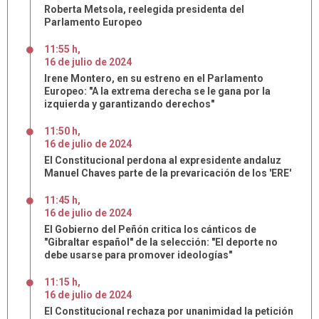
Roberta Metsola, reelegida presidenta del
Parlamento Europeo
11:55 h
,
16
de
julio
de
2024
Irene Montero, en su estreno en el Parlamento
Europeo: "A la extrema derecha se le gana por la
izquierda y garantizando derechos"
11:50 h
,
16
de
julio
de
2024
El Constitucional perdona al expresidente andaluz
Manuel Chaves parte de la prevaricación de los 'ERE'
11:45 h
,
16
de
julio
de
2024
El Gobierno del Peñón critica los cánticos de
"Gibraltar español" de la selección: "El deporte no
debe usarse para promover ideologías"
11:15 h
,
16
de
julio
de
2024
El Constitucional rechaza por unanimidad la petición