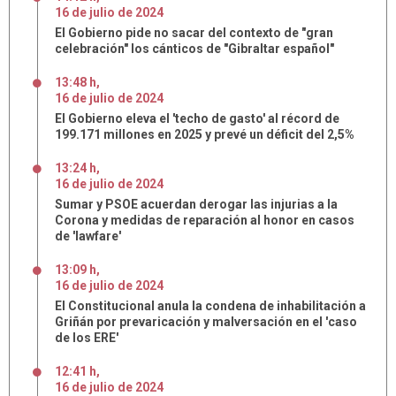
16
de
julio
de
2024
El Gobierno pide no sacar del contexto de "gran
celebración" los cánticos de "Gibraltar español"
13:48 h
,
16
de
julio
de
2024
El Gobierno eleva el 'techo de gasto' al récord de
199.171 millones en 2025 y prevé un déficit del 2,5%
13:24 h
,
16
de
julio
de
2024
Sumar y PSOE acuerdan derogar las injurias a la
Corona y medidas de reparación al honor en casos
de 'lawfare'
13:09 h
,
16
de
julio
de
2024
El Constitucional anula la condena de inhabilitación a
Griñán por prevaricación y malversación en el 'caso
de los ERE'
12:41 h
,
16
de
julio
de
2024