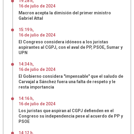
19:28 h
,
16
de
julio
de
2024
Macron acepta la dimisión del primer ministro
Gabriel Attal
15:19 h
,
16
de
julio
de
2024
El Congreso considera idóneos a los juristas
aspirantes al CGPJ, con el aval de PP, PSOE, Sumar y
UPN
14:34 h
,
16
de
julio
de
2024
El Gobierno considera "impensable" que el saludo de
Carvajal a Sánchez fuera una falta de respeto y le
resta importancia
14:16 h
,
16
de
julio
de
2024
Los juristas que aspiran al CGPJ defienden en el
Congreso su independencia pese al acuerdo de PP y
PSOE
14:12 h
,