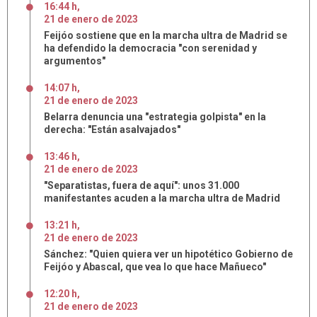
16:44 h
,
21
de
enero
de
2023
Feijóo sostiene que en la marcha ultra de Madrid se
ha defendido la democracia "con serenidad y
argumentos"
14:07 h
,
21
de
enero
de
2023
Belarra denuncia una "estrategia golpista" en la
derecha: "Están asalvajados"
13:46 h
,
21
de
enero
de
2023
"Separatistas, fuera de aquí": unos 31.000
manifestantes acuden a la marcha ultra de Madrid
13:21 h
,
21
de
enero
de
2023
Sánchez: "Quien quiera ver un hipotético Gobierno de
Feijóo y Abascal, que vea lo que hace Mañueco"
12:20 h
,
21
de
enero
de
2023