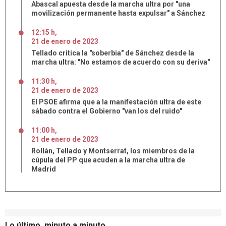
Abascal apuesta desde la marcha ultra por "una
movilización permanente hasta expulsar" a Sánchez
12:15 h
,
21
de
enero
de
2023
Tellado critica la "soberbia" de Sánchez desde la
marcha ultra: "No estamos de acuerdo con su deriva"
11:30 h
,
21
de
enero
de
2023
El PSOE afirma que a la manifestación ultra de este
sábado contra el Gobierno "van los del ruido"
11:00 h
,
21
de
enero
de
2023
Rollán, Tellado y Montserrat, los miembros de la
cúpula del PP que acuden a la marcha ultra de
Madrid
Lo último, minuto a minuto