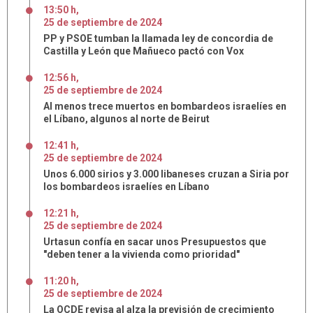
13:50 h
,
25
de
septiembre
de
2024
PP y PSOE tumban la llamada ley de concordia de
Castilla y León que Mañueco pactó con Vox
12:56 h
,
25
de
septiembre
de
2024
Al menos trece muertos en bombardeos israelíes en
el Líbano, algunos al norte de Beirut
12:41 h
,
25
de
septiembre
de
2024
Unos 6.000 sirios y 3.000 libaneses cruzan a Siria por
los bombardeos israelíes en Líbano
12:21 h
,
25
de
septiembre
de
2024
Urtasun confía en sacar unos Presupuestos que
"deben tener a la vivienda como prioridad"
11:20 h
,
25
de
septiembre
de
2024
La OCDE revisa al alza la previsión de crecimiento