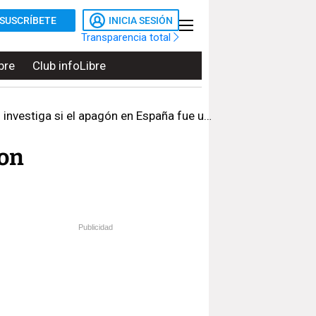
SUSCRÍBETE
INICIA SESIÓN
Transparencia total
bre
Club infoLibre
l apagón en España fue un sabotaje informático
con
Publicidad