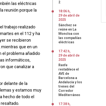
2
bién las eléctricas
la reunión porque la
18:06 h
,
29
de
abril
de
2025
Sánchez se
l trabajo realizado
reúne en La
 martes en el 112 y ha
Moncloa con
las compañías
yer se recibieron
eléctricas
, mientras que en un
17:42 h
,
on el problema añadido
29
de
abril
de
mas informáticos,
2025
Renfe
on que canalizar a
restablece el
AVE de
Barcelona a
Andalucía y los
r delante de la
trenes del
oblemas y estamos muy
Corredor
Mediterráneo
ha hecho de todo el
 resaltado.
17:38 h
,