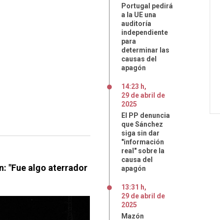
Portugal pedirá
a la UE una
auditoría
independiente
para
determinar las
causas del
apagón
14:23 h
,
29
de
abril
de
2025
El PP denuncia
que Sánchez
siga sin dar
"información
real" sobre la
causa del
n: "Fue algo aterrador
apagón
13:31 h
,
29
de
abril
de
2025
Mazón