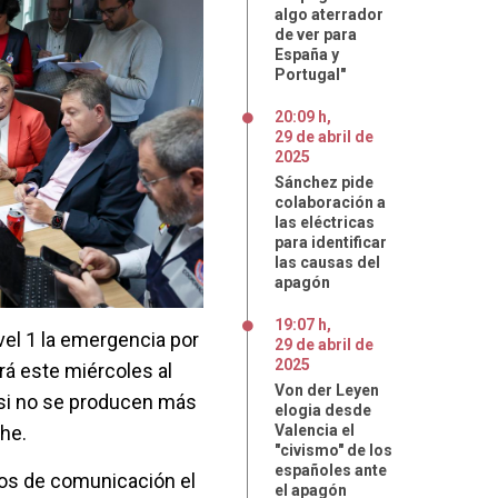
algo aterrador
de ver para
España y
Portugal"
20:09 h
,
29
de
abril
de
2025
Sánchez pide
colaboración a
las eléctricas
para identificar
las causas del
apagón
19:07 h
,
vel 1 la emergencia por
29
de
abril
de
2025
ará este miércoles al
Von der Leyen
si no se producen más
elogia desde
che.
Valencia el
"civismo" de los
españoles ante
ios de comunicación el
el apagón