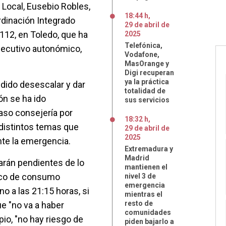
Local, Eusebio Robles,
18:44 h
,
rdinación Integrado
29
de
abril
de
 112, en Toledo, que ha
2025
Telefónica,
Ejecutivo autonómico,
Vodafone,
MasOrange y
Digi recuperan
ya la práctica
dido desescalar y dar
totalidad de
ón se ha ido
sus servicios
aso consejería por
18:32 h
,
 distintos temas que
29
de
abril
de
2025
te la emergencia.
Extremadura y
Madrid
arán pendientes de lo
mantienen el
ico de consumo
nivel 3 de
emergencia
o a las 21:15 horas, si
mientras el
resto de
e "no va a haber
comunidades
pio, "no hay riesgo de
piden bajarlo a