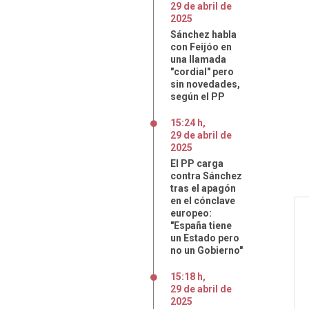
29
de
abril
de
2025
Sánchez habla
con Feijóo en
una llamada
"cordial" pero
sin novedades,
según el PP
15:24 h
,
29
de
abril
de
2025
El PP carga
contra Sánchez
tras el apagón
en el cónclave
europeo:
"España tiene
un Estado pero
no un Gobierno"
15:18 h
,
29
de
abril
de
2025