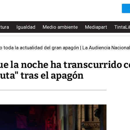
ltura
Igualdad
Medio ambiente
Mediapart
TintaLi
oda la actualidad del gran apagón | La Audiencia Nacional investiga si e
ue la noche ha transcurrido 
uta" tras el apagón