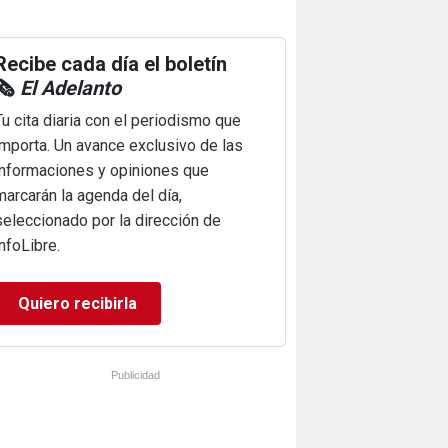
Recibe cada día el boletín
🗞️
El Adelanto
Tu cita diaria con el periodismo que
importa. Un avance exclusivo de las
informaciones y opiniones que
marcarán la agenda del día,
seleccionado por la dirección de
infoLibre.
Quiero recibirla
Publicidad