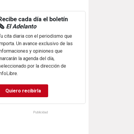
Recibe cada día el boletín
🗞️
El Adelanto
Tu cita diaria con el periodismo que
importa. Un avance exclusivo de las
informaciones y opiniones que
marcarán la agenda del día,
seleccionado por la dirección de
infoLibre.
Quiero recibirla
Publicidad