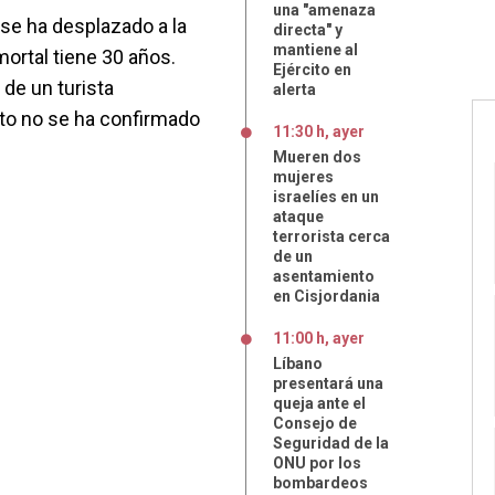
una "amenaza
se ha desplazado a la
directa" y
mantiene al
mortal tiene 30 años.
Ejército en
 de un turista
alerta
to no se ha confirmado
11:30 h, ayer
Mueren dos
mujeres
israelíes en un
ataque
terrorista cerca
de un
asentamiento
en Cisjordania
11:00 h, ayer
Líbano
presentará una
queja ante el
Consejo de
Seguridad de la
ONU por los
bombardeos