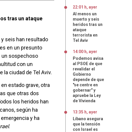
22:01 h, ayer
Al menos un
dos tras un ataque
muerto y seis
heridos tras un
ataque
terrorista en
y seis han resultado
Tel Aviv
nes en un presunto
14:00 h, ayer
ue un sospechoso
Podemos avisa
multitud con un
al PSOE de que
revalidar el
 la ciudad de Tel Aviv.
Gobierno
depende de que
 en estado grave, otra
"se centre en
gobernar" y
as que otras dos
apruebe la Ley
Todos los heridos han
de Vivienda
rcanos, según ha
13:35 h, ayer
e emergencia y ha
Líbano asegura
que la tensión
rael
.
con Israel es