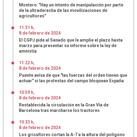
Montero: "Hay un intento de manipulación por parte
de la ultraderecha de las movilizaciones de
agricultores"
11:31 h
,
8
de
febrero
de
2024
El CGPJ pide al Senado que le amplíe el plazo hasta
marzo para presentar su informe sobre la ley de
amnistía
11:22 h
,
8
de
febrero
de
2024
Puente avisa de que "las fuerzas del orden tienen que
actuar" si las protestas del campo bloquean España
10:59 h
,
8
de
febrero
de
2024
Restablecida la circulación en la Gran Via de
Barcelona tras marcharse los tractores
10:33 h
,
8
de
febrero
de
2024
Los gricultores cortan la A-7 a la altura del polígono