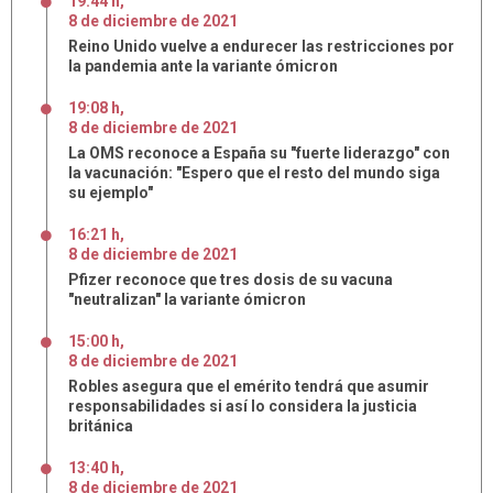
19:44 h
,
8
de
diciembre
de
2021
Reino Unido vuelve a endurecer las restricciones por
la pandemia ante la variante ómicron
19:08 h
,
8
de
diciembre
de
2021
La OMS reconoce a España su "fuerte liderazgo" con
la vacunación: "Espero que el resto del mundo siga
su ejemplo"
16:21 h
,
8
de
diciembre
de
2021
Pfizer reconoce que tres dosis de su vacuna
"neutralizan" la variante ómicron
15:00 h
,
8
de
diciembre
de
2021
Robles asegura que el emérito tendrá que asumir
responsabilidades si así lo considera la justicia
británica
13:40 h
,
8
de
diciembre
de
2021