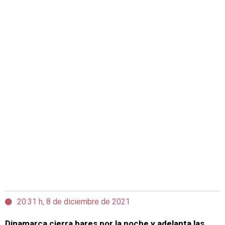
20:31 h, 8 de diciembre de 2021
Dinamarca cierra bares por la noche y adelanta las