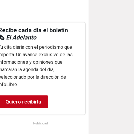
Recibe cada día el boletín
🗞️
El Adelanto
Tu cita diaria con el periodismo que
importa. Un avance exclusivo de las
informaciones y opiniones que
marcarán la agenda del día,
seleccionado por la dirección de
infoLibre.
Quiero recibirla
Publicidad