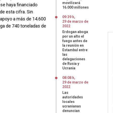
movilizará
 se haya financiado
16.000 millones
de esta cifra. Sin
09:39 h
,
r apoyo a más de 14.600
29
de
marzo
de
ega de 740 toneladas de
2022
Erdogan aboga
por un alto el
fuego antes de
la reunión en
Estambul entre
las
delegaciones
de Rusia y
Ucrania
08:08 h
,
29
de
marzo
de
2022
Las
autoridades
locales
ucranianas
denuncian