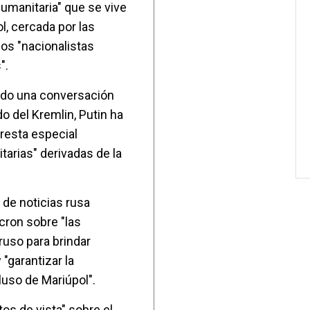
 humanitaria" que se vive
l, cercada por las
los "nacionalistas
".
do una conversación
o del Kremlin, Putin ha
resta especial
tarias" derivadas de la
 de noticias rusa
cron sobre "las
ruso para brindar
"garantizar la
luso de Mariúpol".
s de vista" sobre el