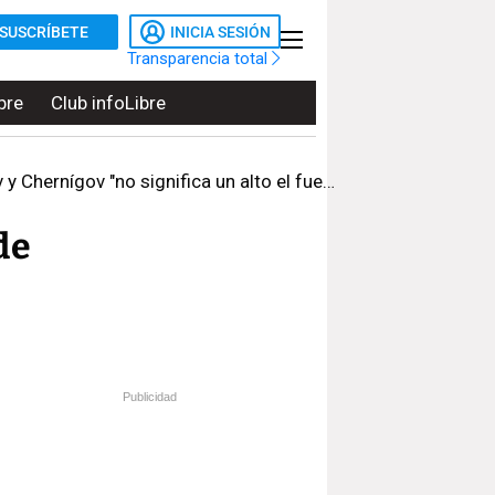
SUSCRÍBETE
INICIA SESIÓN
Transparencia total
bre
Club infoLibre
 Chernígov "no significa un alto el fuego"
de
Publicidad