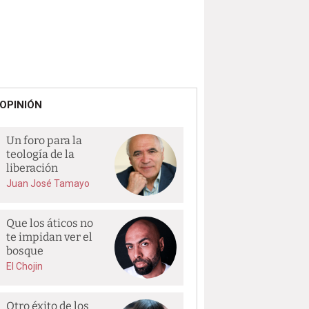
OPINIÓN
Un foro para la
teología de la
liberación
Juan José Tamayo
Que los áticos no
te impidan ver el
bosque
El Chojin
Otro éxito de los