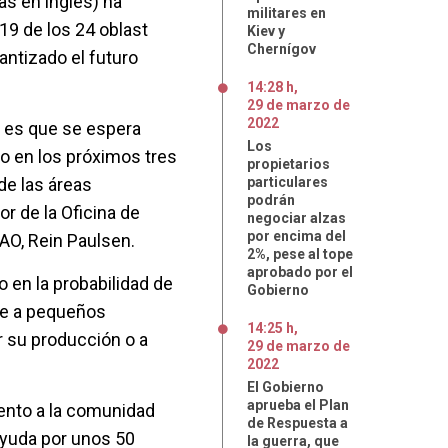
as en inglés) ha
militares en
19 de los 24 oblast
Kiev y
Chernígov
antizado el futuro
14:28 h
,
29
de
marzo
de
2022
 es que se espera
Los
o en los próximos tres
propietarios
de las áreas
particulares
podrán
or de la Oficina de
negociar alzas
por encima del
FAO, Rein Paulsen.
2%, pese al tope
aprobado por el
o en la probabilidad de
Gobierno
gue a pequeños
14:25 h
,
ir su producción o a
29
de
marzo
de
2022
El Gobierno
aprueba el Plan
ento a la comunidad
de Respuesta a
ayuda por unos 50
la guerra, que