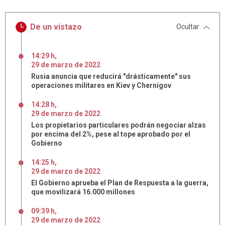
De un vistazo
Ocultar
14:29 h
,
29
de
marzo
de
2022
Rusia anuncia que reducirá "drásticamente" sus
operaciones militares en Kiev y Chernígov
14:28 h
,
29
de
marzo
de
2022
Los propietarios particulares podrán negociar alzas
por encima del 2%, pese al tope aprobado por el
Gobierno
14:25 h
,
29
de
marzo
de
2022
El Gobierno aprueba el Plan de Respuesta a la guerra,
que movilizará 16.000 millones
09:39 h
,
29
de
marzo
de
2022