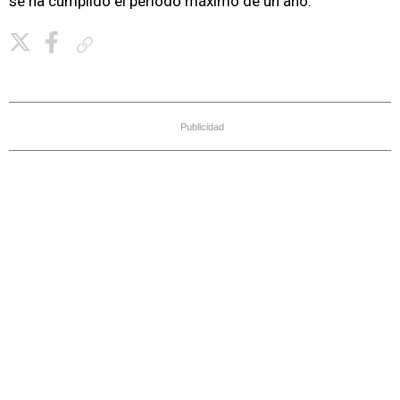
se ha cumplido el periodo máximo de un año.
Copiar enlace
Publicidad