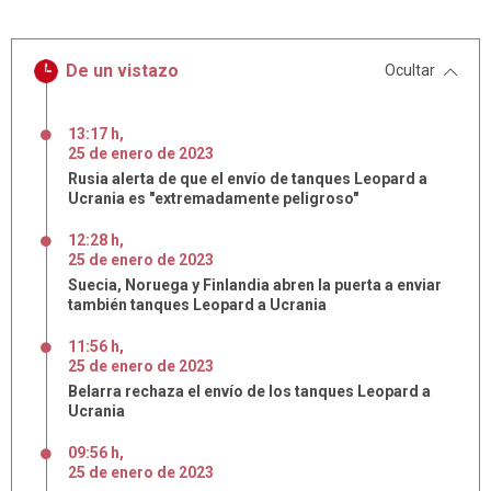
De un vistazo
Ocultar
13:17 h
,
25
de
enero
de
2023
Rusia alerta de que el envío de tanques Leopard a
Ucrania es "extremadamente peligroso"
12:28 h
,
25
de
enero
de
2023
Suecia, Noruega y Finlandia abren la puerta a enviar
también tanques Leopard a Ucrania
11:56 h
,
25
de
enero
de
2023
Belarra rechaza el envío de los tanques Leopard a
Ucrania
09:56 h
,
25
de
enero
de
2023