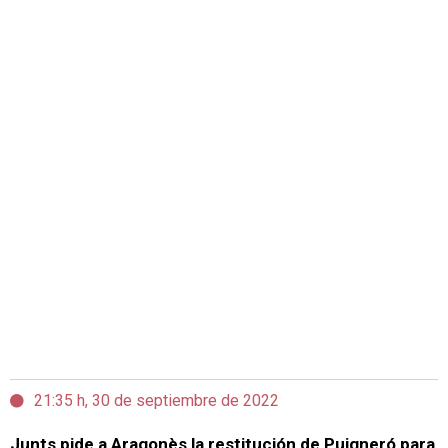
21:35 h, 30 de septiembre de 2022
Junts pide a Aragonès la restitución de Puigneró para