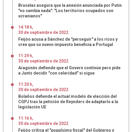
Bruselas asegura que la anexión anunciada por Putin
"no cambia nada": "Los territorios ocupados son
ucranianos"
14:18 h
,
30
de
septiembre
de
2022
Feijóo acusa a Sánchez de "perseguir" a los ricos y
cree que su nuevo impuesto beneficia a Portugal
11:29 h
,
30
de
septiembre
de
2022
Aragonès defiende que el Govern continúe pero pide
a Junts decidir "con celeridad" si sigue
11:20 h
,
30
de
septiembre
de
2022
Bolaños defiende el actual modelo de elección del
CGPJ tras la petición de Reynders de adaptarlo a la
legislación UE
11:16 h
,
30
de
septiembre
de
2022
Feijóo critica el "populsimo fiscal" del Gobierno y