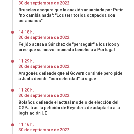
30
de
septiembre
de
2022
Bruselas asegura que la anexión anunciada por Putin
"no cambia nada": "Los territorios ocupados son
ucranianos"
14:18 h
,
30
de
septiembre
de
2022
Feijóo acusa a Sánchez de "perseguir" a los ricos y
cree que su nuevo impuesto beneficia a Portugal
11:29 h
,
30
de
septiembre
de
2022
Aragonès defiende que el Govern continúe pero pide
a Junts decidir "con celeridad" si sigue
11:20 h
,
30
de
septiembre
de
2022
Bolaños defiende el actual modelo de elección del
CGPJ tras la petición de Reynders de adaptarlo a la
legislación UE
11:16 h
,
30
de
septiembre
de
2022